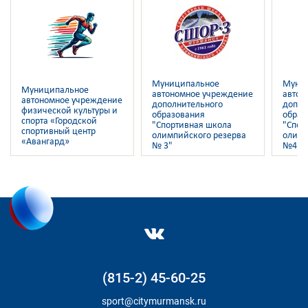
Муниципальное
Муни
Муниципальное
автономное учреждение
автон
автономное учреждение
дополнительного
допол
физической культуры и
образования
образ
спорта «Городской
"Спортивная школа
"Спор
спортивный центр
олимпийского резерва
олимп
«Авангард»
№ 3"
№4"
(815-2) 45-60-25
sport@citymurmansk.ru